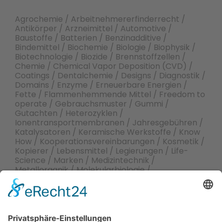
Agrochemie / Arbeitnehmererfinderrecht /
Antikörper / Arzneimittel / Automotive /
Baustoffe / Batterien / Benzinadditive /
Bindemittel / Biochemie / Biologie / Biophysik /
Biotechnologie / Biozide / Brennstoffzellen /
Chemie / Chemical Vapor Deposition (CVD) /
Coatings / Dentalchemie / Designs / Diagnostik /
Domains / Enzyme / Erneuerbare Energien /
Fette / Flammenhemmende Mittel / Freedom to
operate / Gebrauchsmuster / Gummi /
Gutachten / Heterozyklen /
Ionentransportmembranen / Jahresgebühren /
Katalysatoren / Keramische Werkstoffe / Know
How / Kooperationsvereinbarungen / Kosmetik /
Kopierer / Lebensmittel / Legierungen / Life-
Science / Marken / Medizintechnik /
Metallorganik / Molekularbiologie /
Molekularsiebe / Öle / Onkologie / Optik /
Pharmakologie / Recherchen zum Stand der
Technik, Patente, Marken / Papier- und
Textilherstellung / Patente / Petrochemie /
Pharma / Pharmazeutische Chemie und