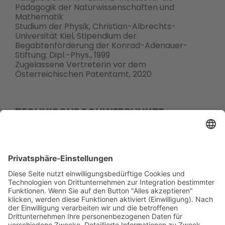
Pädagogik der Naturwissenschaften und
Mathematik
Studium der Physik, Christian-Albrechts-
Universität Kiel, Stipendium der
Begabtenförderung der Konrad-Adenauer-
Stiftung; Dipl.-Phys., 1999
Zugelassene Vertreterin vor dem
Österreichischen Patentamt, 2020
TECHNISCHE SCHWERPUNKTE
Physik, Optik, Quantenoptik,
Quantenkryptographie, Laserspektroskopie,
Lasertechnik, Materialbearbeitung,
Thermodynamik, Verfahrenstechnik, Mess- und
Regeltechnik, allgemeine Mechanik, erneuerbare
Energien, Medizintechnik, Biophysik, physikalische
Chemie.